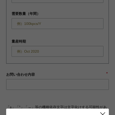
需要数量（年間）
量産時期
*
お問い合わせ内容
「±」「°」「→」等の機種依存文字は文字化けする可能性があ
ります。ご注意ください。