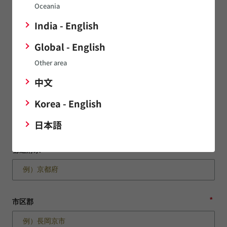
Oceania
*
正式企業名（日）
India - English
Global - English
企業名を検索候補から選択することで住所情報が自動入力され
Other area
ます。
中文
*
郵便番号
Korea - English
日本語
*
都道府県
*
市区郡