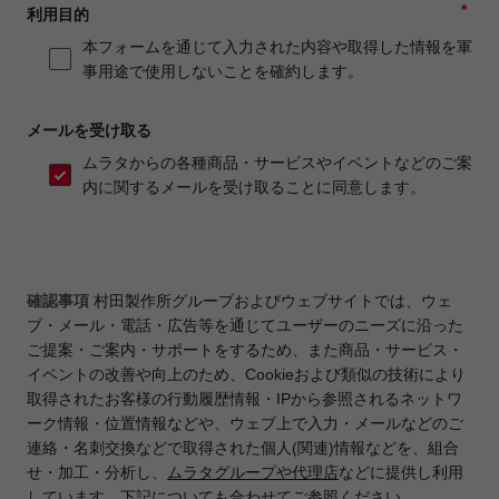
*
利用目的
本フォームを通じて入力された内容や取得した情報を軍
事用途で使用しないことを確約します。
メールを受け取る
ムラタからの各種商品・サービスやイベントなどのご案
内に関するメールを受け取ることに同意します。
確認事項
村田製作所グループおよびウェブサイトでは、ウェ
ブ・メール・電話・広告等を通じてユーザーのニーズに沿った
ご提案・ご案内・サポートをするため、また商品・サービス・
イベントの改善や向上のため、Cookieおよび類似の技術により
取得されたお客様の行動履歴情報・IPから参照されるネットワ
ーク情報・位置情報などや、ウェブ上で入力・メールなどのご
連絡・名刺交換などで取得された個人(関連)情報などを、組合
せ・加工・分析し、
ムラタグループや代理店
などに提供し利用
しています。下記についても合わせてご参照ください。