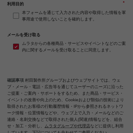
*
利用目的
本フォームを通じて入力された内容や取得した情報を軍
事用途で使用しないことを確約します。
メールを受け取る
ムラタからの各種商品・サービスやイベントなどのご案
内に関するメールを受け取ることに同意します。
確認事項
村田製作所グループおよびウェブサイトでは、ウェ
ブ・メール・電話・広告等を通じてユーザーのニーズに沿った
ご提案・ご案内・サポートをするため、また商品・サービス・
イベントの改善や向上のため、Cookieおよび類似の技術により
取得されたお客様の行動履歴情報・IPから参照されるネットワ
ーク情報・位置情報などや、ウェブ上で入力・メールなどのご
連絡・名刺交換などで取得された個人(関連)情報などを、組合
せ・加工・分析し、
ムラタグループや代理店
などに提供し利用
しています。下記についても合わせてご参照ください。