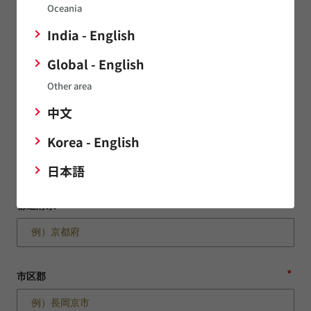
Oceania
*
正式企業名（日）
India - English
Global - English
企業名を検索候補から選択することで住所情報が自動入力され
Other area
ます。
中文
*
郵便番号
Korea - English
日本語
*
都道府県
*
市区郡