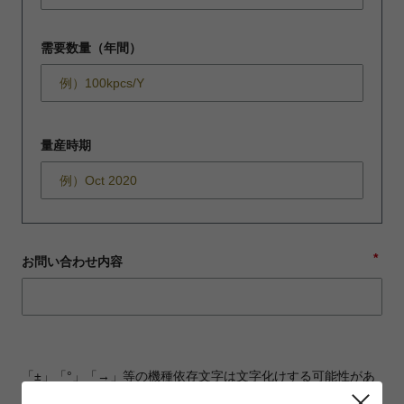
需要数量（年間）
量産時期
*
お問い合わせ内容
「±」「°」「→」等の機種依存文字は文字化けする可能性があ
ります。ご注意ください。