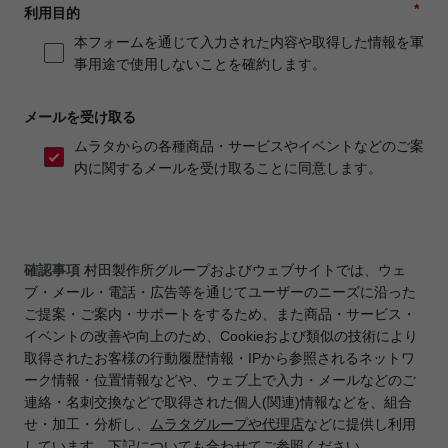
*
利用目的
本フォームを通じて入力された内容や取得した情報を軍
事用途で使用しないことを確約します。
メールを受け取る
ムラタからの各種商品・サービスやイベントなどのご案
内に関するメールを受け取ることに同意します。
確認事項
村田製作所グループおよびウェブサイトでは、ウェ
ブ・メール・電話・広告等を通じてユーザーのニーズに沿った
ご提案・ご案内・サポートをするため、また商品・サービス・
イベントの改善や向上のため、Cookieおよび類似の技術により
取得されたお客様の行動履歴情報・IPから参照されるネットワ
ーク情報・位置情報などや、ウェブ上で入力・メールなどのご
連絡・名刺交換などで取得された個人(関連)情報などを、組合
せ・加工・分析し、
ムラタグループや代理店
などに提供し利用
しています。下記についても合わせてご参照ください。