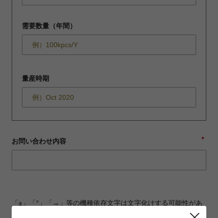
需要数量（年間）
量産時期
*
お問い合わせ内容
「±」「°」「→」等の機種依存文字は文字化けする可能性があ
ります。ご注意ください。