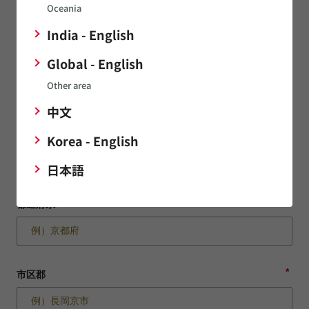
Oceania
*
正式企業名（日）
India - English
Global - English
企業名を検索候補から選択することで住所情報が自動入力され
Other area
ます。
中文
*
郵便番号
Korea - English
日本語
*
都道府県
*
市区郡