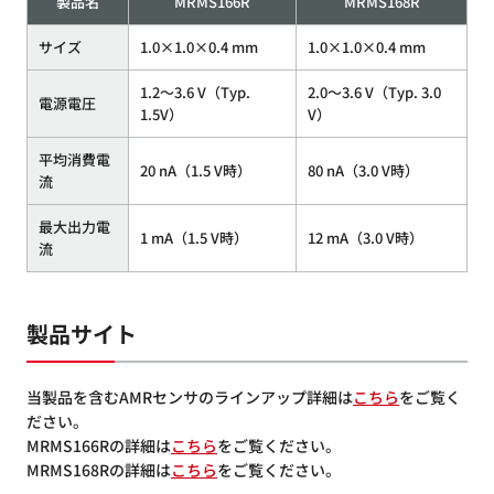
製品名
MRMS166R
MRMS168R
サイズ
1.0×1.0×0.4 mm
1.0×1.0×0.4 mm
1.2～3.6 V（Typ.
2.0～3.6 V（Typ. 3.0
電源電圧
1.5V）
V）
平均消費電
20 nA（1.5 V時）
80 nA（3.0 V時）
流
最大出力電
1 mA（1.5 V時）
12 mA（3.0 V時）
流
製品サイト
当製品を含むAMRセンサのラインアップ詳細は
こちら
をご覧く
ださい。
MRMS166Rの詳細は
こちら
をご覧ください。
MRMS168Rの詳細は
こちら
をご覧ください。