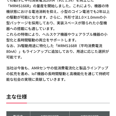
での動作と平均消費電流20nA（Vcc 1.5V）を両立した
「MRMS166R」の量産を開始しました。これにより、機器の待
機状態における電池消耗を抑え、小型のコイン電池でも2年以上
の駆動が可能になります。さらに、外形寸法1.0×1.0mmの小
型パッケージを採用しており、実装スペースが限られた小型機
器への搭載にも適しています。
これらの特徴により、ヘルスケア機器やウェアラブル機器の小
型化と長時間駆動の両立をサポートします。
なお、3V駆動用途に特化した「MRMS168R（平均消費電流
80nA）」もラインアップに追加しており、用途に応じた選択が
可能です。
当社は今後も、AMRセンサの低消費電流化と製品ラインアップ
の拡充を進め、IoT機器の長時間駆動と高機能化を通じて持続可
能な社会の実現に貢献していきます。
主な仕様