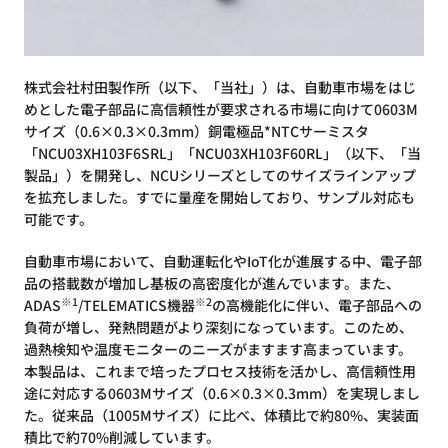
株式会社村田製作所（以下、「当社」）は、自動車市場をはじ
めとした電子部品に高信頼性が要求される市場に向けて0603M
サイズ（0.6×0.3×0.3mm）銅電極品*NTCサーミスタ
「NCU03XH103F6SRL」「NCU03XH103F60RL」（以下、「当
製品」）を開発し、NCUシリーズとしてのサイズラインアップ
を拡充しました。すでに量産を開始しており、サンプル対応も
可能です。
自動車市場において、自動運転化やIoT化が進展する中、電子部
品の搭載数が増加し基板の高密度化が進んでいます。また、
※1
※2
ADAS
/TELEMATICS機器
の高機能化に伴い、電子部品への
負荷が増し、発熱問題がより深刻になっています。このため、
過熱検知や温度モニターのニーズがますます高まっています。
本製品は、これまで培ったプロセス技術を活かし、高信頼性用
途に対応する0603Mサイズ（0.6×0.3×0.3mm）を実現しまし
た。従来品（1005Mサイズ）に比べ、体積比で約80%、実装面
積比で約70%削減しています。