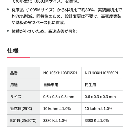
での小型化（0603Mサイズ）を実現。
従来品（1005Mサイズ）から体積比で約80%、実装面積比で
約70%削減。同特性のため、設計変更は不要で、高密度実装
や基板の省スペース化に貢献。
体積が小さいため、高速応答が可能。
仕様
品番
NCU03XH103F6SRL
NCU03XH103F60RL
用途
自動車用
民生用
サイズ
0.6 x 0.3 x 0.3 mm
0.6 x 0.3 x 0.3 mm
抵抗値(25℃)
10 kohm±1.0%
10 kohm±1.0%
B定数(25/50℃)
3380 K±1.0%
3380 K±1.0%