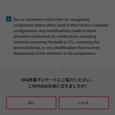
A
Our ac ammeters retain their UL-recognized
component status when used in their factory-supplied
configuration. Any modifications made to these
ammeters voids their UL certification, including
remotely mounting the built-in CTs, removing the
terminal blocks, or any modification that involves
disassembly of the ammeter or its components.
FAQ改善アンケートにご協力ください。
このFAQはお役に立ちましたか?
はい
いいえ