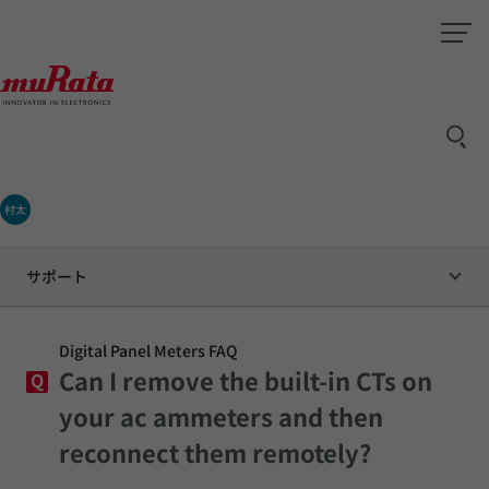
村太
サポート
Digital Panel Meters FAQ
Can I remove the built-in CTs on
Q
your ac ammeters and then
reconnect them remotely?