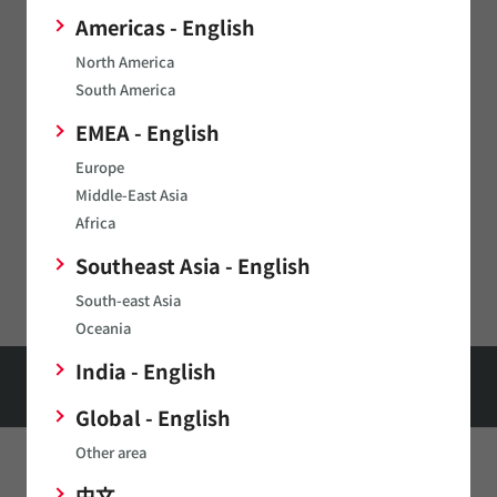
送信する
Americas - English
North America
製品についてのご質問は
お問合せフォーム
からご連絡くださ
South America
い。
EMEA - English
Europe
Middle-East Asia
Africa
サポート
FAQ
Southeast Asia - English
Digital Panel Meters FAQ
South-east Asia
Oceania
India - English
HOME
サポート
FAQ
Digital Panel Meters FAQ
Can I remove the built-in CTs on your ac ammeters and then reconnect them
remotely?
Global - English
Other area
このページをシェアする
中文