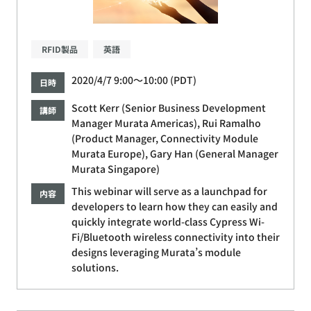
RFID製品
英語
2020/4/7 9:00～10:00 (PDT)
日時
Scott Kerr (Senior Business Development
講師
Manager Murata Americas), Rui Ramalho
(Product Manager, Connectivity Module
Murata Europe), Gary Han (General Manager
Murata Singapore)
This webinar will serve as a launchpad for
内容
developers to learn how they can easily and
quickly integrate world-class Cypress Wi-
Fi/Bluetooth wireless connectivity into their
designs leveraging Murata’s module
solutions.