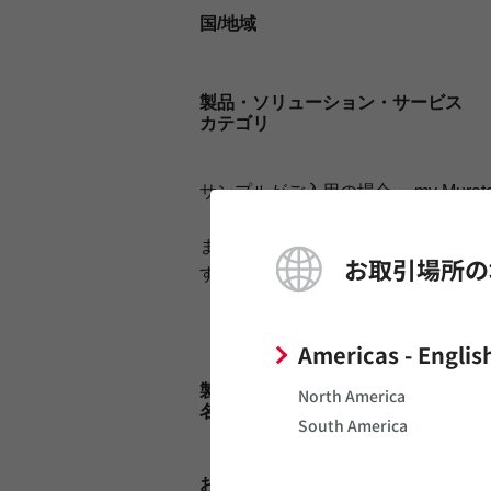
国/地域
製品・ソリューション・サービス
カテゴリ
サンプルがご入用の場合、
my Murat
（少量かつ対象品番の場合のみ。
my 
また、
在庫検索
を通じて当社製品代
お取引場所の
すでに当社とお取引がある場合は担
Americas - Englis
製品・ソリューション・サービス
North America
名称
South America
お問い合わせ項目