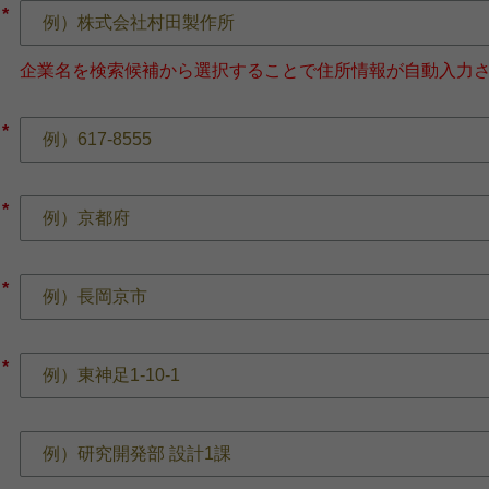
*
企業名を検索候補から選択することで住所情報が自動入力
*
*
*
*