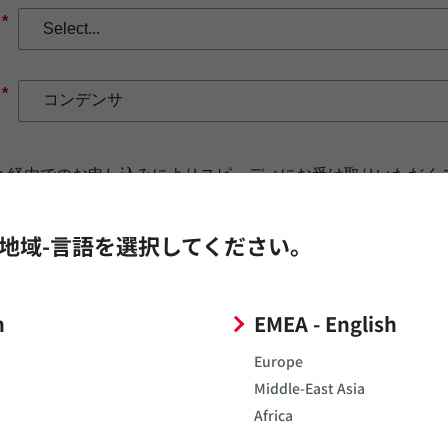
*
*
a
経由でのお申し込みによりスピーディにお受け取りいただく
Murata
への登録・ログインが必要です。）
理店／WEB商社から購入いただくことも可能です。
地域-言語を選択してください。
当営業までご連絡ください。
h
EMEA - English
Europe
Middle-East Asia
Africa
*