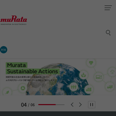
村太
05
/
06