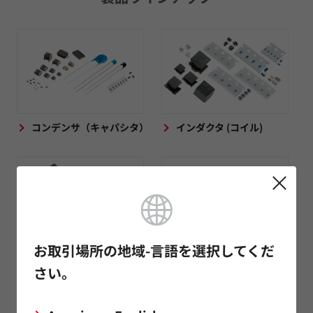
コンデンサ（キャパシタ）
インダクタ (コイル)
お取引場所の地域-言語を選択してくだ
ノイズ対策部品/EMI除去
抵抗器
さい。
フィルタ/TVSダイオード
（ESD保護デバイス）