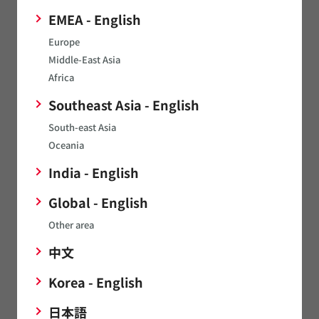
EMEA - English
Europe
*
Middle-East Asia
企業メールアドレス
Africa
Southeast Asia - English
メールアドレスのお間違いにご注意下さい。
South-east Asia
Oceania
*
電話番号
India - English
Global - English
Other area
*
正式企業名（日）
中文
Korea - English
企業名を検索候補から選択することで住所情報が自動入力され
ます。
日本語