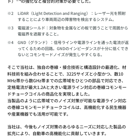
ド）
の強化など複合的対策が必要でした。
※2
LiDAR（Light Detection and Ranging）：レーザー光を照射
することにより車両周辺の障害物を検出するシステム。
※3
電磁波シールド：対象物を金属などの板で囲うことで周囲から
電磁界を遮蔽すること。
※4
GND（グランド）：信号ラインや電源ラインを通った電流が返
ってくるための回路。GNDのインピーダンスが十分に低くでき
ないとコモンモードノイズが発生しやすくなる。
そこで当社は、独自の巻線・接合技術と構造設計の最適化、材
料技術を組み合わせることで、3225サイズと小型かつ、数10
MHz帯から数GHz帯までの広帯域をひとつの部品で対応でき、
定格電流が最大1.2Aと大きい電源ライン対応の巻線コモンモー
ドチョークコイルの商品化を実現しました。
当製品のように広帯域でのノイズ対策が可能な電源ライン対応
の巻線コモンモードチョークコイルは、高機能化する民生機器
や産業機器でも活用が可能です。
当社は、今後もノイズ対策のあらゆるニーズに対応した製品の
拡充により、自動車の高機能化に貢献していきます。