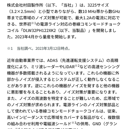
株式会社村田製作所（以下、「当社」）は、3225サイズ
（3.2×2.5mm）と小型でありながら、数10 MHz帯から数GHz
帯まで広帯域のノイズ対策が可能で、最大1.2Aの電流に対応で
※1
きる、世界初
の電源ライン対応の巻線コモンモードチョーク
コイル「DLW32PH122XK2（以下、当製品）」を開発しまし
た。2023年4月から量産を開始します。
※1
当社調べ。2023年3月12日時点。
近年自動車業界では、ADAS（先進運転支援システム）の高精
※2
度化により、ミリ波レーダーやLiDAR
などの高速センシング
機器が多数搭載されるようになっています。これらの機器に外
部からノイズが侵入するとシステムが正しく動作しなくなるこ
とがあります。逆にこれらの機器がノイズを発すると他の機器
に悪影響を与えることもあり、ノイズ対策が重要になります。
また、ノイズの周波数を特定することが難しいため、広帯域で
のノイズ対策が求められます。電源ラインのノイズ対策部品と
して使われている巻線コモンモードチョークコイルは、従来、
高いインピーダンスで広帯域をカバーする製品がなく、複数個
※3
の組み合わせ利用や電磁波シールド
の併用、GND（グラン
※4