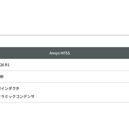
Ansys HFSS
026 R1
析
波インダクタ
セラミックコンデンサ