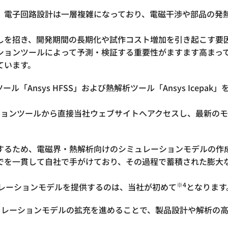
、電子回路設計は一層複雑になっており、電磁干渉や部品の発
しを招き、開発期間の長期化や試作コスト増加を引き起こす要
ションツールによって予測・検証する重要性がますます高まっ
ています。
ール「Ansys HFSS」および熱解析ツール「Ansys Ice
レーションツールから直接当社ウェブサイトへアクセスし、最新
するため、電磁界・熱解析向けのシミュレーションモデルの作
でを一貫して自社で手がけており、その過程で蓄積された膨大
※4
シミュレーションモデルを提供するのは、当社が初めて
となります
シミュレーションモデルの拡充を進めることで、製品設計や解析の