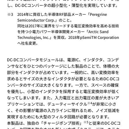
し、DC-DCコンバータの超小型化・薄型化を実現しています。
※3
2014年に買収した半導体RF部品メーカー「Peregrine
Semiconductor Corp.」のこと。
同社は2017年に業界をリードする電圧変換効率を高める技術
を持つ小電力パワー半導体開発メーカー「Arctic Sand
Technologies, Inc.」を買収。2018年pSemiTM Corporation
へ社名変更。
DC-DCコンバータモジュールは、電源IC、インダクタ、コンデ
ンサなどをひとつのパッケージにした製品のことで、体積の大
部分をインダクタが占めています。一般的に、高い変換効率を
求めるとサイズの大きなインダクタが必要となるためDC-DCコ
ンバータのサイズは大きくなります。一方で、スペースの確保
を優先し、小型のインダクタを採用すると電圧変換効率が低く
なってしまいます。また、入力電圧と出力電圧の差が大きいア
※4
プリケーションでは、デューティーサイクル
が非常に小さ
く、その影響が電源の入力ラインに現れるため、ノイズ低減を
実現するためにも大型のフィルタ回路が必要となります。
※5
本製品は、独自の「チャージポンプ技術」
と従来のDC-DCコ