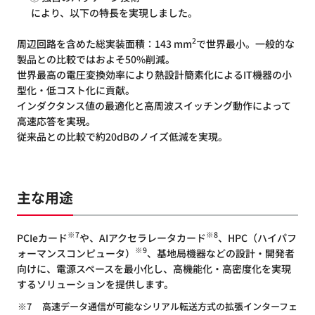
により、以下の特長を実現しました。
2
周辺回路を含めた総実装面積：143 mm
で世界最小。一般的な
製品との比較ではおよそ50%削減。
世界最高の電圧変換効率により熱設計簡素化によるIT機器の小
型化・低コスト化に貢献。
インダクタンス値の最適化と高周波スイッチング動作によって
高速応答を実現。
従来品との比較で約20dBのノイズ低減を実現。
主な用途
※7
※8
PCIeカード
や、AIアクセラレータカード
、HPC（ハイパフ
※9
ォーマンスコンピュータ）
、基地局機器などの設計・開発者
向けに、電源スペースを最小化し、高機能化・高密度化を実現
するソリューションを提供します。
※7
高速データ通信が可能なシリアル転送方式の拡張インターフェ