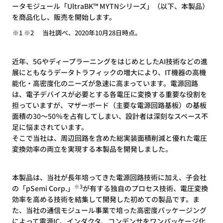
ータモジュール「UltraBK™ MYTNシリーズ」（以下、本製品）
を商品化し、販売を開始します。
※1 ※2
当社調べ、2020年10月28日時点。
近年、5GやディープラーニングをはじめとしたAI技術などの進
展にともなうデータトラフィックの増大により、IT機器の高機
能化・高密度化のニーズが急速に高まっています。電源回路
は、電子デバイスが必要とする各電圧に変換する重要な役割を
担っていますが、マザーボード（主要な電源回路基板）の基板
面積の30～50％を占有してしまい、設計者は深刻なスペース不
足に悩まされています。
そこで当社は、周辺回路を含めた総実装面積削減と優れた電圧
変換効率の両立を実現する本製品を開発しました。
本製品は、当社が長年培ってきた電源回路技術に加え、子会社
※3
の「pSemi Corp.」
が有する独自のプロセス技術、電圧変換
効率を高める技術を結集して開発した初めての製品です。ま
た、当社の通信モジュール事業で培った高密度パッケージング
によって電源IC、インダクタ、コンデンサをワンパッケージ化