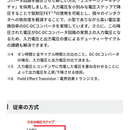
ンバータ回路を融合させた新しい方式「２ステージアーキテク
チャ」を採用しました。入力電圧を小刻みな電圧ステップで降
※6
圧することで低耐圧FET
の使用を可能とし、個々のインダク
タへの依存度を軽減することで、小型でありながら高い電圧変
換効率のDC-DCコンバータを実現しています。さらに、この降
圧された電圧がDC-DCコンバータ回路の実質上の入力電圧とな
るため、入力電圧と出力電圧の差によるデューティーサイクル
の課題も解決できます。
※4
オン時間と全サイクル時間との比のこと。DC-DCコンバータ
の場合、入力電圧と出力電圧の比で決まる。
※5
入力電圧とコンデンサに充電した電圧を重ね合わせることに
よって出力電圧を上昇/下降させる技術。
※6
Field Effect Transistor：電界効果トランジスタ。
従来の方式