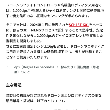
ドローンのフライトコントローラや高機能ロボティクス用途で
※1
は、1,000dps
を超えるジャイロ測定レンジと同時に動作環境
下で出力飽和のない正確なセンシングが求められます。
そこで当社は、2024年１月に発表された
SCH16T-K01
をベース
に、独自の3D‐MEMSプロセスで設計することで堅牢性、安定
性を確保しながら±2,000dpsのジャイロ測定レンジを実現した
当製品を開発しました。
さらに加速度測定レンジ±16gも実現し、ドローンやロボティク
ス用途で要求される厳しい動作環境下でも、出力が飽和するこ
となくご使用いただけます。
※1
dps（Degree Per Seconds）：1秒あたりの回転角度（角速
度）のこと
主な用途
当製品の搭載が想定されるドローンおよびロボティクスの主な
活用業界・領域は、以下のとおりです。