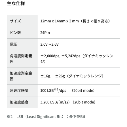
主な仕様
サイズ
12mm x 14mm x３mm（長さｘ幅ｘ高さ）
ピン数
24Pin
電圧
3.0V〜3.6V
角速度測定範
±2,000dps, ±5,242dps（ダイナミックレン
囲
ジ）
加速度測定範
±16g, ±26g（ダイナミックレンジ）
囲
※2
角速度感度
100 LSB
/dps （20bit mode）
加速度感度
3,200 LSB/(m/s2) （20bit mode）
※2
LSB（Least Significant Bit）：最下位Bit