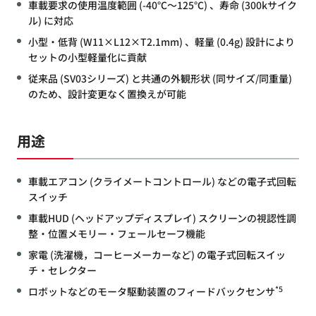
車載要求の使用温度範囲 (-40℃～125℃) 、寿命 (300kサイク
ル) に対応
小型・低背 (W11×L12×T2.1mm) 、軽量 (0.4g) 設計により
セットの小型軽量化に貢献
従来品 (SV03シリーズ) と共通の外観形状 (同サイズ/同重量)
のため、設計変更なく置換えが可能
用途
車載エアコン (クライメートコントロール) などの電子式回転
スイッチ
車載HUD (ヘッドアップディスプレイ) スクリーンの視認性調
整・位置メモリー・フェールセーフ機能
家電 (洗濯機，コーヒーメーカーなど) の電子式回転スイッ
チ・セレクター
*5
ロボットなどのモータ駆動装置のフィードバックセンサ