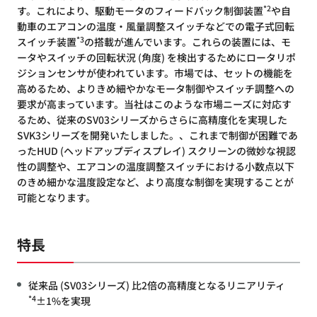
*2
す。これにより、駆動モータのフィードバック制御装置
や自
動車のエアコンの温度・風量調整スイッチなどでの電子式回転
*3
スイッチ装置
の搭載が進んでいます。これらの装置には、モ
ータやスイッチの回転状況 (角度) を検出するためにロータリポ
ジションセンサが使われています。市場では、セットの機能を
高めるため、よりきめ細やかなモータ制御やスイッチ調整への
要求が高まっています。当社はこのような市場ニーズに対応す
るため、従来のSV03シリーズからさらに高精度化を実現した
SVK3シリーズを開発いたしました。、これまで制御が困難であ
ったHUD (ヘッドアップディスプレイ) スクリーンの微妙な視認
性の調整や、エアコンの温度調整スイッチにおける小数点以下
のきめ細かな温度設定など、より高度な制御を実現することが
可能となります。
特長
従来品 (SV03シリーズ) 比2倍の高精度となるリニアリティ
*4
±1%を実現