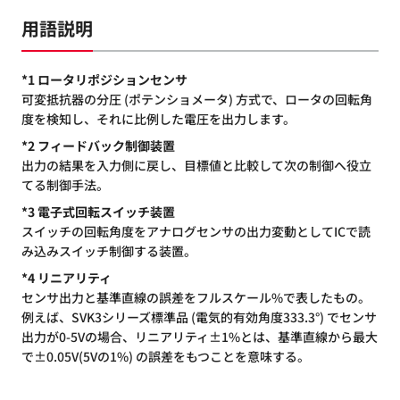
用語説明
*1 ロータリポジションセンサ
可変抵抗器の分圧 (ポテンショメータ) 方式で、ロータの回転角
度を検知し、それに比例した電圧を出力します。
*2 フィードバック制御装置
出力の結果を入力側に戻し、目標値と比較して次の制御へ役立
てる制御手法。
*3 電子式回転スイッチ装置
スイッチの回転角度をアナログセンサの出力変動としてICで読
み込みスイッチ制御する装置。
*4 リニアリティ
センサ出力と基準直線の誤差をフルスケール%で表したもの。
例えば、SVK3シリーズ標準品 (電気的有効角度333.3°) でセンサ
出力が0-5Vの場合、リニアリティ±1%とは、基準直線から最大
で±0.05V(5Vの1%) の誤差をもつことを意味する。