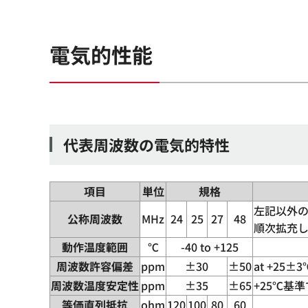
電気的性能
代表周波数の電気的特性
項目
単位
規格
左記以外
公称周波数
MHz
24
25
27
48
順次拡充
動作温度範囲
℃
-40 to +125
周波数許容偏差
ppm
±30
±50
at +25±3
周波数温度安定性
ppm
±35
±65
+25℃基
等価直列抵抗
ohm
120
100
80
60