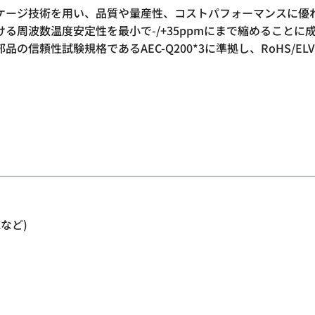
ケージ技術を用い、品質や量産性、コストパフォーマンスに優
おける周波数温度安定性を最小で-/+35ppmにまで縮めることに成功し
の信頼性試験規格であるAEC-Q200*3に準拠し、RoHS/E
Cなど)