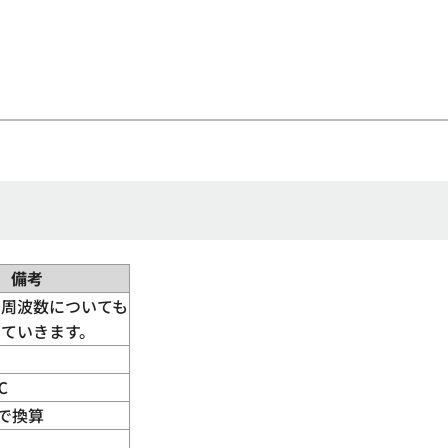
備考
の周波数についても
していきます。
℃
準で換算