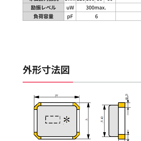
励振レベル
uW
300max.
負荷容量
pF
6
外形寸法図