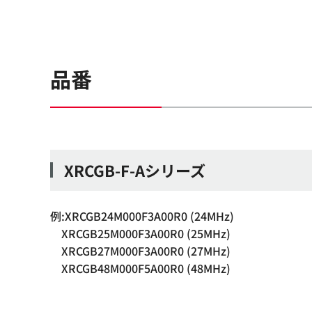
品番
XRCGB-F-Aシリーズ
例:XRCGB24M000F3A00R0 (24MHz)
XRCGB25M000F3A00R0 (25MHz)
XRCGB27M000F3A00R0 (27MHz)
XRCGB48M000F5A00R0 (48MHz)