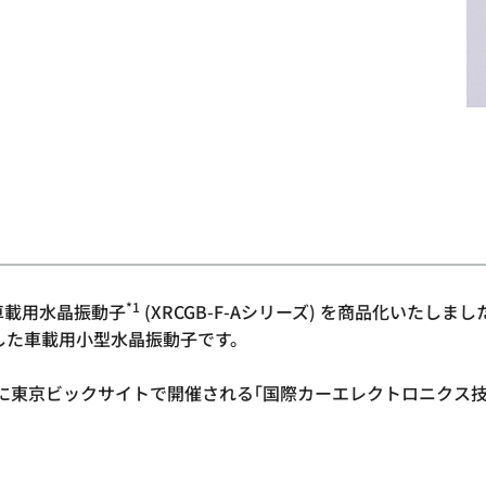
*1
) 車載用水晶振動子
(XRCGB-F-Aシリーズ) を商品化いたし
を実現した車載用小型水晶振動子です。
日 (金) に東京ビックサイトで開催される｢国際カーエレクトロニク