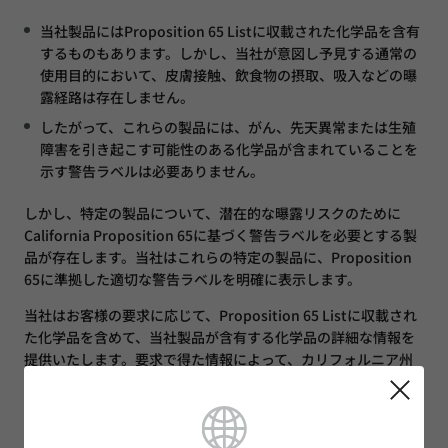
当社製品にはProposition 65 Listに収載された化学品を含有
するものもあります。しかし、当社が意図し予見する通常の
使用目的において、皮膚接触、飲食物の摂取、吸入などの曝
露経路は存在しません。
したがって、これらの製品には、がん、先天異常または生殖
障害を引き起こす可能性のある化学品が含まれていることを
示す警告ラベルは必要ありません。
しかし、特定の製品について、潜在的な曝露リスクのために
California Proposition 65に基づく警告ラベルを必要とする製
品が存在します。当社はこれらの特定の製品に、Proposition
65に準拠した適切な警告ラベルを明確に表示します。
当社はお客様の要求に応じて、Proposition 65 Listに収載され
た化学品を含めて、当社製品が含有する化学品の詳細な情報を
提供いたします。要求で得た情報によって、カリフォルニア州
民はこれらの化学品への曝露のリスクに十分な情報に基づいた
判断を下すことができます。
カリフォルニア州で事業を行っている人や企業が、通常の推奨