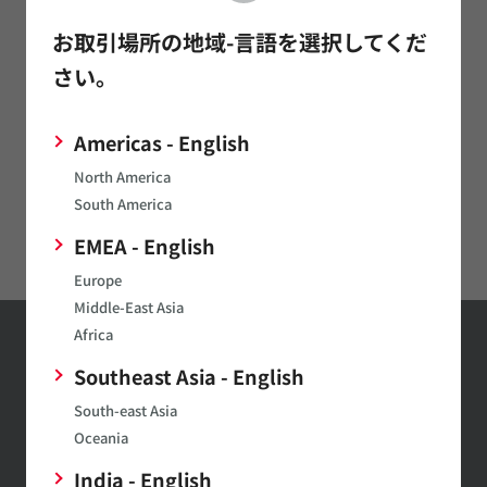
用途以外の用途でProposition 65 Listに収載された化学品を含
お取引場所の地域-言語を選択してくだ
有する当社製品を使用しようとする際には、これらの化学品へ
の曝露リスクが生じる可能性があります。曝露のリスクを緩和
さい。
し、軽減するために、防塵マスク、防護手袋の使用を含む承認
された安全装置を使用し、換気の良い場所で作業を行うことを
推奨します。これらの予防措置は、破壊的物理解析などの職業
Americas - English
的な用途において適用すべきです。
North America
更に詳細な法令の情報については、下記ウェブサイトを参照し
South America
てください。
EMEA - English
https://www.P65Warnings.ca.gov
Europe
Middle-East Asia
Africa
お問い合わせ
Southeast Asia - English
South-east Asia
お問い合わせはこちら
Oceania
India - English