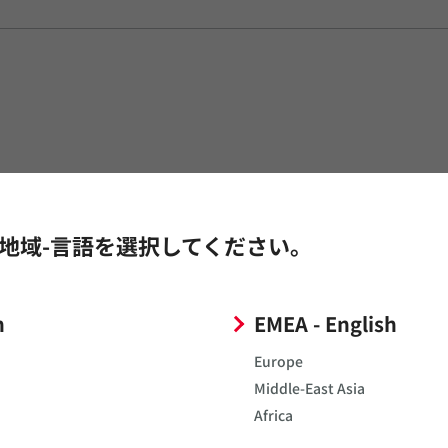
地域-言語を選択してください。
文京区湯島3-12-1 アデックスビル5F
h
EMEA - English
Europe
Middle-East Asia
Africa