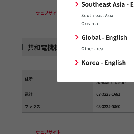
Southeast Asia - 
ウェブサイト
South-east Asia
Oceania
Global - English
共和電機株式会社
Other area
Korea - English
〒151-0051 東京都渋
住所
連絡窓口: 営業部
電話
03-3225-1691
ファクス
03-3225-5860
ウェブサイト