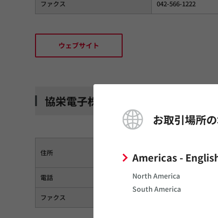
ファクス
042-566-1222
ウェブサイト
協栄電子株式会社 (本社)
お取引場所の
〒113-0034 東京都
住所
Americas - Englis
連絡窓口: 営業部
North America
電話
03-5818-6231
South America
ファクス
03-5818-6233