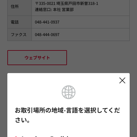
〒335-0021 埼玉県戸田市新曽318-1
住所
連絡窓口: 本社 営業部
電話
048-441-0937
ファクス
048-444-0697
ウェブサイト
高千穂交易株式会社
〒160-0004 東京都新宿区四谷 1-2-8
お取引場所の地域-言語を選択してくだ
住所
連絡窓口: 東京本社 デバイス事業本部 電子第1事業
部 営業チーム
さい。
電話
03-3355-6695