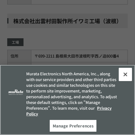
株式会社出雲村田製作所イワミ工場（波根）
工場
住所
〒699-2211 島根県大田市波根町字西ノ迫800番4
電話
-
Murata Electronics North America, Inc., along
with our service providers and other third parties
ファクス
-
use cookies and similar technologies on this site
to perform site improvement, marketing,
personalized advertising, and analytics. To adjust
株式会社岩手村田製作所 久慈工場
these default settings, click on "Manage
Preferences". To learn more, visit our
Privacy
Policy
工場
Manage Preferences