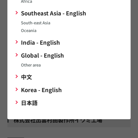
Africa
株式会社鯖江村田製作所
Southeast Asia - English
South-east Asia
Oceania
工場
India - English
住所
〒916-0015 福井県鯖江市御幸町1丁目2の82
Global - English
電話
0778-52-3440
Other area
ファクス
0778-52-9008
中文
Korea - English
Website
日本語
株式会社出雲村田製作所イワミ工場