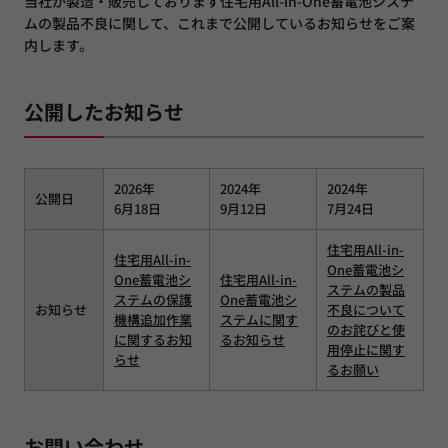
当社が製造・販売しております住宅用All-in-One蓄電池システ
ムの製品不良に関して、これまで公開しているお知らせをご案
内します。
公開したお知らせ
2026年
2024年
2024年
公開日
6月18日
9月12日
7月24日
住宅用All-in-
住宅用All-in-
One蓄電池シ
One蓄電池シ
住宅用All-in-
ステムの製品
ステムの保護
One蓄電池シ
お知らせ
不良について
機構追加作業
ステムに関す
のお詫びと使
に関するお知
るお知らせ
用停止に関す
らせ
るお願い
お問い合わせ