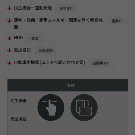
民生機器－差動伝送
民生DT
運輸・設備・商用エネルギー関連を除く産業機
産業eT
器
HDD
HDD
重送検知
重送検知
自動車用機器 [ムラタへ問い合わせ要]
自動車aM
名称
民生機器
産業機器