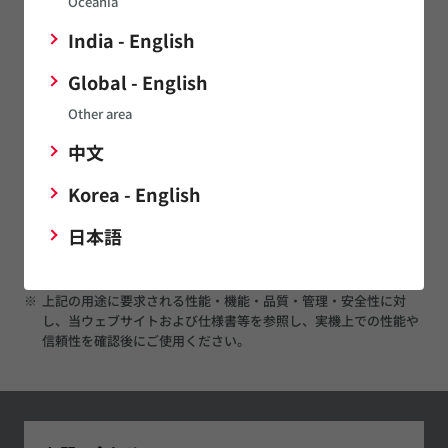
Oceania
運輸・設備・商用エネルギー関連を除く産業機器
India - English
Global - English
HDD
Other area
中文
重送検知
Korea - English
日本語
自動車用機器 [ムラタへ問い合わせ要]
※
上記の用途に要求される性能・機能・品質・管理・安全性に対
し、当ウェブサイトおよび仕様書等を参照し、実機上での性能や
信頼性を確認後にご使用ください。