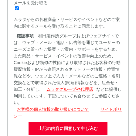
メールを受
け取
る
ムラタ
か
ら
の
各種
商品・サービスや
イ
ベントなどのご案
内に関するメールを受け取ることに同意します。
確認事項
村田製作所グループおよびウェブサイトで
は、ウェブ・メール・電話・広告等を通じてユーザーの
ニーズに沿ったご提案・ご案内・サポートをするため、
また商品・サービス・イベントの改善や向上のため、
Cookieおよび類似の技術により取得されたお客様の行動
履歴情報・IPから参照されるネットワーク情報・位置情
報などや、ウェブ上で入力・メールなどのご連絡・名刺
交換などで取得された個人(関連)情報などを、組合せ・
加工・分析し、
ムラタグループや代理店
などに提供し
利用しています。下記についても合わせてご参照くださ
い。
お客様の個人情報の取り扱いについて
サイトポリ
シー
上記の内容に同意して申し込む