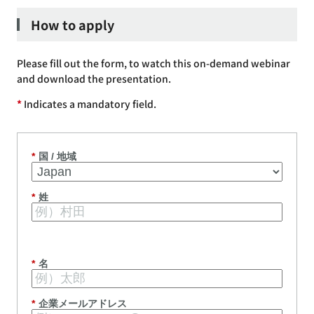
How to apply
Please fill out the form, to watch this on-demand webinar
and download the presentation.
*
Indicates a mandatory field.
*
国 / 地域
*
姓
*
名
*
企業メールアドレス