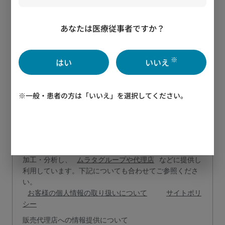
メールを受け取る
あなたは医療従事者ですか？
ムラタからの各種商品・サービスやイベントなどのご案
内に関するメールを受け取ることに同意します。
※
はい
いいえ
確認事項
村田製作所グループおよびウェブサイトで
は、ウェブ・メール・電話・広告等を通じてユーザーの
ニーズに沿ったご提案・ご案内・サポートをするため、
※一般・患者の方は「いいえ」を選択してください。
また商品・サービス・イベントの改善や向上のため、
Cookieおよび類似の技術により取得されたお客様の行動
履歴情報・IPから参照されるネットワーク情報・位置情
報などや、ウェブ上で入力・メールなどのご連絡・名刺
交換などで取得された個人(関連)情報などを、組合せ・
加工・分析し、
ムラタグループや代理店
などに提供し
利用しています。下記についても合わせてご参照くださ
い。
お客様の個人情報の取り扱いについて
サイトポリ
シー
販売代理店への情報提供について