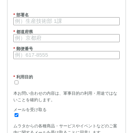
*
部署名
*
都道府県
*
郵便番号
*
利用目的
本お問い合わせの内容は、軍事目的の利用・用途ではな
いことを確約します。
メールを
受
け
取
る
ムラタ
か
ら
の
各種
商
品・
サ
ービスや
イ
ベン
トなどのご案
内に関するメールを受け取ることに同意します。