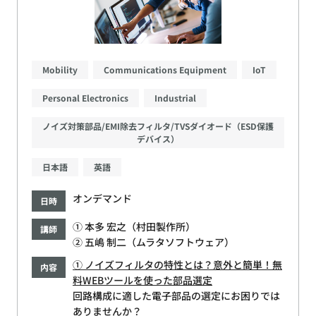
Mobility
Communications Equipment
IoT
Personal Electronics
Industrial
ノイズ対策部品/EMI除去フィルタ/TVSダイオード（ESD保護
デバイス）
日本語
英語
オンデマンド
日時
① 本多 宏之（村田製作所）
講師
② 五嶋 制二（ムラタソフトウェア）
① ノイズフィルタの特性とは？意外と簡単！無
内容
料WEBツールを使った部品選定
回路構成に適した電子部品の選定にお困りでは
ありませんか？