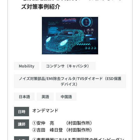
ズ対策事例紹介
Mobility
コンデンサ（キャパシタ）
ノイズ対策部品/EMI除去フィルタ/TVSダイオード（ESD保護
デバイス）
日本語
英語
中国語
オンデマンド
日時
①安仲 亮 （村田製作所）
講師
②吉田 峰日登 （村田製作所）
①車載機器における電源回路の低インピーダン