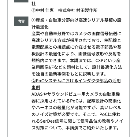
社
②中村 佳惠 株式会社 村田製作所
①産業・自動車分野向け高速シリアル基板の設
内容
計最適化
産業や自動車分野ではカメラの画像信号伝送に
高速シリアル方式が採用されており、主配線と
電源配線との接続点に介在させる電子部品や基
板設計の最適化により、画像信号波形や反射を
規格内にできます。本講演では、CXPという産
業用画像I/Fなどを題材として、設計最適化方法
を独自の最新事例をもとに説明します。
②PoCシステムにおけるインダクタ部品の活用
事例
ADASやサラウンドビュー用カメラの自動車機
器に採用されているPoCは、配線設計の簡素化
やハーネスの軽量化が可能ですが、高いレベル
のノイズ対策が必要です。そこで、PoCに使わ
れるSerDes信号に関して信号品位の改善やノイ
ズ対策について、本講演でご紹介いたします。