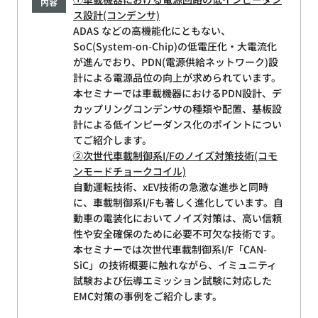
内容
ス設計(コンデンサ)
ADAS などの高機能化にともない、
SoC(System-on-Chip)の低電圧化・大電流化
が進んでおり、PDN(電源供給ネットワーク)設
計による電源品位の向上が求められています。
本セミナーでは車載機器におけるPDN設計、デ
カップリングコンデンサの種類や配置、基板設
計による低インピーダンス化のポイントについ
てご紹介します。
②次世代車載制御系I/Fのノイズ対策技術(コモ
ンモードチョークコイル)
自動運転技術、xEV技術の急激な進歩と同時
に、車載制御系I/Fも著しく進化しています。自
動車の電装化においてノイズ対策は、高い信頼
性や安全確保のために必要不可欠な技術です。
本セミナーでは次世代車載制御系I/F「CAN-
SiC」の技術概要に触れながら、イミュニティ
試験および伝導エミッション試験に対応した
EMC対策の事例をご紹介します。