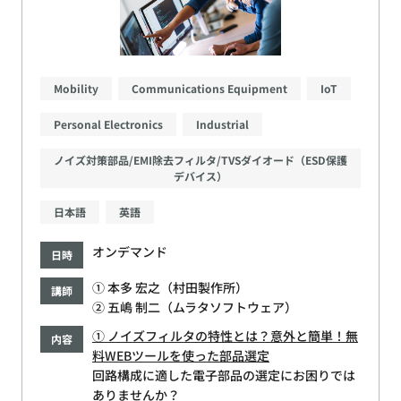
Mobility
Communications Equipment
IoT
Personal Electronics
Industrial
ノイズ対策部品/EMI除去フィルタ/TVSダイオード（ESD保護
デバイス）
日本語
英語
オンデマンド
日時
① 本多 宏之（村田製作所）
講師
② 五嶋 制二（ムラタソフトウェア）
① ノイズフィルタの特性とは？意外と簡単！無
内容
料WEBツールを使った部品選定
回路構成に適した電子部品の選定にお困りでは
ありませんか？