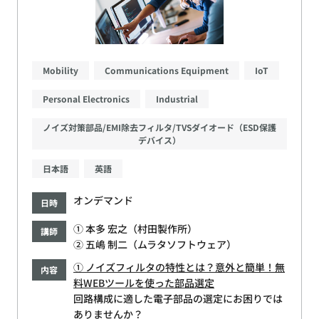
Mobility
Communications Equipment
IoT
Personal Electronics
Industrial
ノイズ対策部品/EMI除去フィルタ/TVSダイオード（ESD保護
デバイス）
日本語
英語
オンデマンド
日時
① 本多 宏之（村田製作所）
講師
② 五嶋 制二（ムラタソフトウェア）
① ノイズフィルタの特性とは？意外と簡単！無
内容
料WEBツールを使った部品選定
回路構成に適した電子部品の選定にお困りでは
ありませんか？