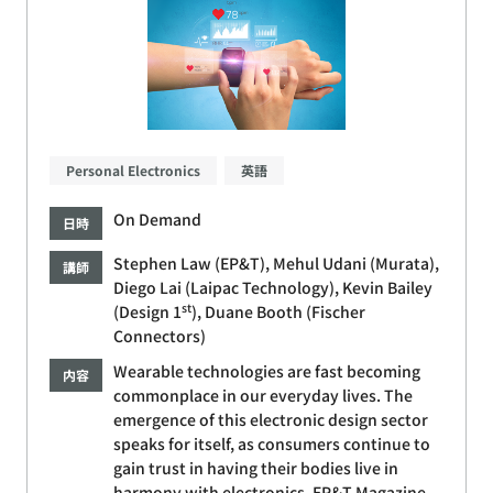
Personal Electronics
英語
On Demand
日時
Stephen Law (EP&T), Mehul Udani (Murata),
講師
Diego Lai (Laipac Technology), Kevin Bailey
st
(Design 1
), Duane Booth (Fischer
Connectors)
Wearable technologies are fast becoming
内容
commonplace in our everyday lives. The
emergence of this electronic design sector
speaks for itself, as consumers continue to
gain trust in having their bodies live in
harmony with electronics. EP&T Magazine