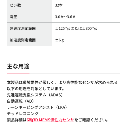
ピン数
32本
電圧
3.0 V〜3.6 V
角速度測定範囲
±125 °/s または±300 °/s
加速度測定範囲
±6 g
主な用途
本製品は環境要件が厳しく、より高性能なセンサが求められる
以下の用途を対象としています。
先進運転支援システム（ADAS）
自動運転（AD）
レーンキーピングアシスト（LKA）
デッドレコニング
製品詳細は
6軸3D MEMS慣性力センサ
をご確認ください。