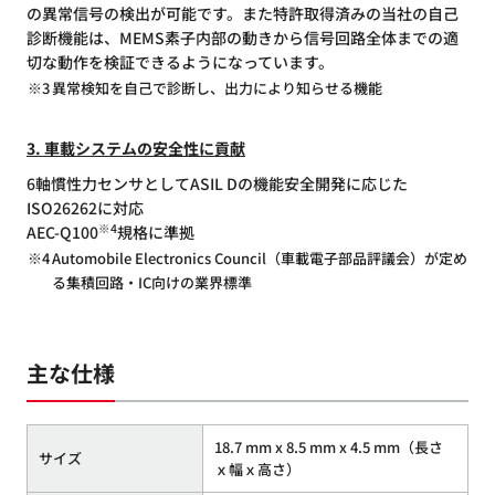
の異常信号の検出が可能です。また特許取得済みの当社の自己
診断機能は、MEMS素子内部の動きから信号回路全体までの適
切な動作を検証できるようになっています。
※3
異常検知を自己で診断し、出力により知らせる機能
3. 車載システムの安全性に貢献
6軸慣性力センサとしてASIL Dの機能安全開発に応じた
ISO26262に対応
※4
AEC-Q100
規格に準拠
※4
Automobile Electronics Council（車載電子部品評議会）が定め
る集積回路・IC向けの業界標準
主な仕様
18.7 mm x 8.5 mm x 4.5 mm（長さ
サイズ
ｘ幅ｘ高さ）