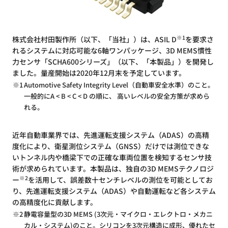
※1
株式会社村田製作所（以下、「当社」）は、ASIL D
を要求さ
れるシステムに対応可能な6軸ワンパッケージ、3D MEMS慣性
力センサ「SCHA600シリーズ」（以下、「本製品」）を開発し
ました。量産開始は2020年12月末を予定しています。
※1
Automotive Safety Integrity Level（自動車安全水準）のこと。
一般的にA < B < C < D の順に、 高いレベルの安全方策が求めら
れる。
近年自動車業界では、先進運転支援システム（ADAS）の高精
度化により、衛星測位システム（GNSS）だけでは測位できな
いトンネル内や橋梁下での正確な車両位置を検知するセンサ技
術が求められています。本製品は、独自の3D MEMSテクノロジ
※2
ー
を活用して、誤差数十センチレベルの測位を可能としてお
り、先進運転支援システム（ADAS）や自動運転など各システム
の高精度化に貢献します。
※2
静電容量型の3D MEMS (3次元・マイクロ・エレクトロ・メカニ
カル・システム)のこと。シリコンを3次元構造に成形、優れたセ