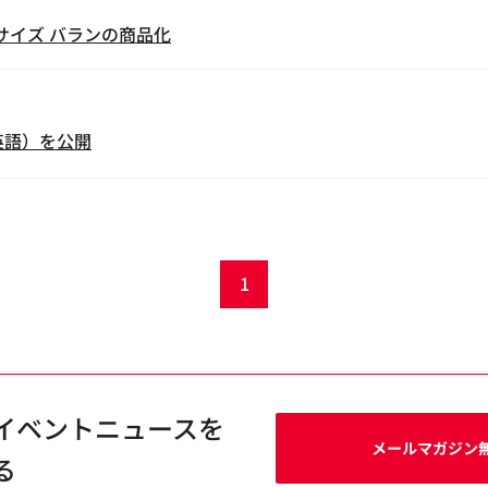
2サイズ バランの商品化
e（英語）を公開
1
イベントニュースを
メールマガジン
る