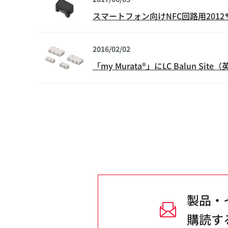
スマートフォン向けNFC回路用201
2016/02/02
「my Murata®」にLC Balun Sit
製品・
購読す