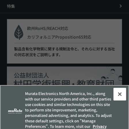
特集
欧州RoHS/REACH対応
カリフォルニアProposition65対応
製品含有化学物質に関する規制法令と、それらに対する当社
の対応状況をご説明します。
Murata Electronics North America, Inc., along
with our service providers and other third parties
use cookies and similar technologies on this site
to perform site improvement, marketing,
サイトポリシー
ソーシャルメディアポリシー
personalized advertising, and analytics. To adjust
個人情報保護方針
these default settings, click on "Manage
Preferences". To learn more, visit our
Privacy
お客様の個人情報の取り扱いについて