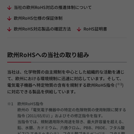
当社の欧州RoHS対応の推進体制について
欧州RoHS仕様の保証体制
欧州RoHS対応製品の確認方法
RoHS証明書
欧州RoHSへの当社の取り組み
当社は、化学物質の自主規制を中心とした組織的な活動を通じ
て、欧州における環境規制に迅速に対応しています。そして、
※1
電気電子機器へ特定物質の含有を規制する欧州RoHS指令 (
)
に対応できる製品を供給しています。
※1
欧州RoHS指令
欧州の「電気電子機器中の特定の危険物質の使用制限に関する
指令 (2011/65/EU) 」およびその修正指令を指す。
当指令では、規制適用除外用途を除き、最大許容量を超える、
鉛、水銀、カドミウム、六価クロム、PBB、PBDE、フタル酸
ビス(2-エチルヘキシル)、フタル酸ブチルベンジル、フタル酸