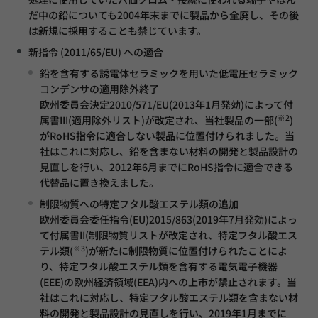
だ中の鉛についても2004年末までに製品から全廃し、その後
は新規に採用することも禁じています。
新指令 (2011/65/EU) への適合
鉛を含有する誘電体セラミックを用いた低電圧セラミック
コンデンサの適用除外終了
欧州委員会決定2010/571/EU(2013年1月発効)によって付
※2
属書III(適用除外リスト)が改定され、当社製品の一部(
)
がRoHS指令に適合しない製品に位置付けられました。当
社はこれに対応し、鉛を含まない材料の開発と製品設計の
見直しを行い、2012年6月までにRoHS指令に適合できる
代替品に置き換えました。
制限物質への特定フタル酸エステル類の追加
欧州委員会委任指令(EU)2015/863(2019年7月発効)によっ
て付属書II(制限物質リストが改定され、特定フタル酸エス
※3
テル類(
)が新たに制限物質に位置付けられたことによ
り、特定フタル酸エステル類を含有する電気電子機器
(EEE)の欧州経済領域(EEA)内への上市が禁止されます。当
社はこれに対応し、特定フタル酸エステル類を含まない材
料の開発と製品設計の見直しを行い、2019年1月までに