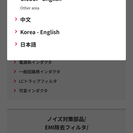
薄膜回路基板（RUSUB）
Other area
バリアブルキャパシタ
中文
Korea - English
インダクタ (コイル)
日本語
高周波回路用インダクタ
電源系インダクタ
一般回路用インダクタ
LCトラップフィルタ
可変インダクタ
ノイズ対策部品/
EMI除去フィルタ/