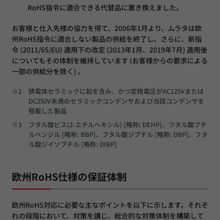
RoHS指令に適合できる代替品に置き換えました。
お客様と仕入先様の協力を得て、2006年1月より、ムラタは欧
州RoHS指令に適合しない製品の供給を終了し、さらに、新指
令 (2011/65/EU) 適用下の改定 (2013年1月、2019年7月) 適用後
についてもその体制を維持しています (お客様からの要求による
一部の供給分を除く) 。
※2
誘電体セラミックに鉛を含み、かつ定格電圧がAC125Vまたは
DC250V未満のセラミックコンデンサおよび当該コンデンサを
搭載した製品
※3
フタル酸ビス(2-エチルヘキシル) [略称: DEHP]、フタル酸ブチ
ルベンジル [略称: BBP]、フタル酸ジブチル [略称: DBP]、フタ
ル酸ジイソブチル [略称: DIBP]
欧州RoHS仕様の保証体制
欧州RoHS対応に必要な主なポイントを以下に示します。それぞ
れの段階において、対策を講じ、総合的な対策体制を構築して