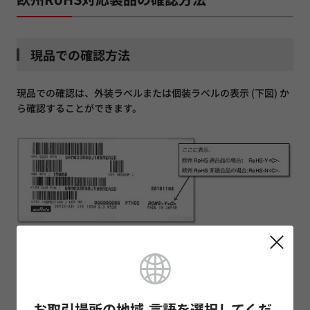
現品での確認方法
現品での確認は、外装ラベルまたは個装ラベルの表示 (下図) か
ら確認することができます。
ウェブサイト上での確認方法
当社のウェブサイトに掲載されている
製品カタログ
(PDFファイ
お取引場所の地域-言語を選択してくだ