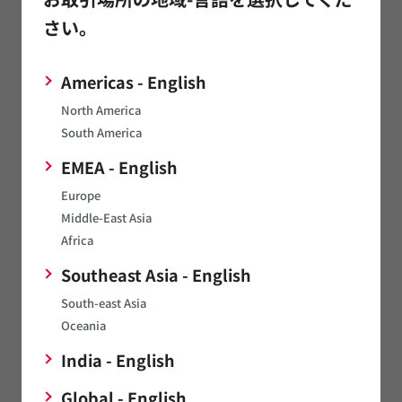
ル) およびプロダクト
サーチエンジン
で検索できる製品は欧州
さい。
RoHS対応品です。ただし、プロダクトサーチエンジン検索結果
の製品供給状態欄表示が、「生産中止」「生産中止予定」の場
合は非対応品が含まれる場合があります。
Americas - English
また、上記で確認できない当社製品の欧州RoHS対応状況は、
North America
お手数ですが当社営業所または販売代理店までご確認くださ
South America
い。
EMEA - English
RoHS証明書
Europe
Middle-East Asia
Africa
Southeast Asia - English
コンデンサ（キャパシタ）
South-east Asia
セラミックコンデンサ（キャパシタ）
Oceania
導電性高分子アルミ電解コンデンサ
India - English
単層マイクロチップコンデンサ
Global - English