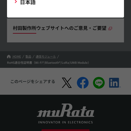
日本語
けします。
村田製作所ウェブサイトへのご意見・ご要望
HOME
製品
通信モジュール
RoHS適合性証明書（Wi-Fi®/Bluetooth®/LoRa/UWB Module）
このページをシェアする