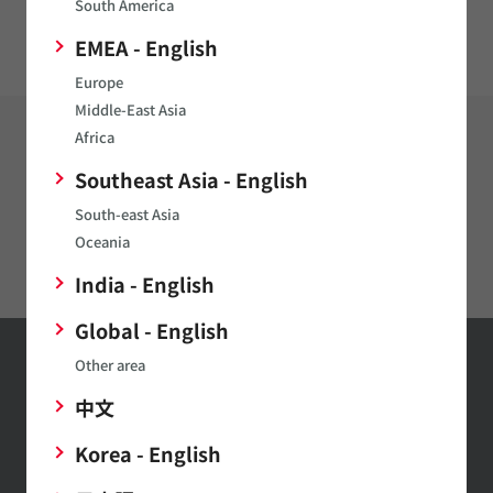
South America
模倣品に対するご注意
EMEA - English
Europe
Middle-East Asia
Africa
製品
通信モジュール
Southeast Asia - English
South-east Asia
RoHS適合性証明書（Wi-
Fi®/Bluetooth®/LoRa/UWB Module）
Oceania
India - English
Global - English
Other area
村田製作所メール
中文
マガジンの登録
Korea - English
最新の製品情報やイベントの紹介
など幅広い情報を月1～２回お届