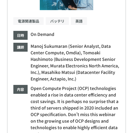
電源関連製品
バッテリ
英語
On Demand
日時
Manoj Sukumaran (Senior Analyst, Data
講師
Center Compute, Omdia), Tomoaki
Hashimoto (Business Development Senior
Engineer, Murata Electronics North America,
Inc.), Masahiko Matsui (Datacenter Facility
Engineer, Actapio, Inc.)
Open Compute Project (OCP) technologies
内容
enabled a rise in data center efficiency and
cost savings. It is perhaps no surprise that a
third of servers shipped in 2020 included an
OCP specification. Don’t miss this webinar
on the growing use of OCP designs and
technologies to enable highly efficient data