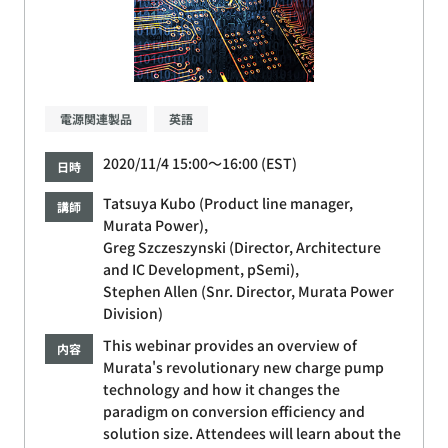
電源関連製品
英語
2020/11/4 15:00～16:00 (EST)
日時
Tatsuya Kubo (Product line manager,
講師
Murata Power),
Greg Szczeszynski (Director, Architecture
and IC Development, pSemi),
Stephen Allen (Snr. Director, Murata Power
Division)
This webinar provides an overview of
内容
Murata's revolutionary new charge pump
technology and how it changes the
paradigm on conversion efficiency and
solution size. Attendees will learn about the