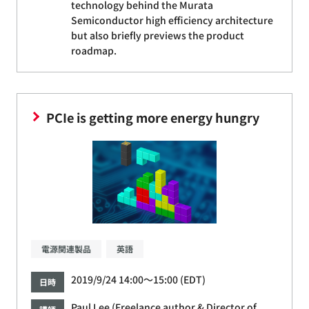
technology behind the Murata
Semiconductor high efficiency architecture
but also briefly previews the product
roadmap.
PCIe is getting more energy hungry
電源関連製品
英語
2019/9/24 14:00～15:00 (EDT)
日時
Paul Lee (Freelance author & Director of