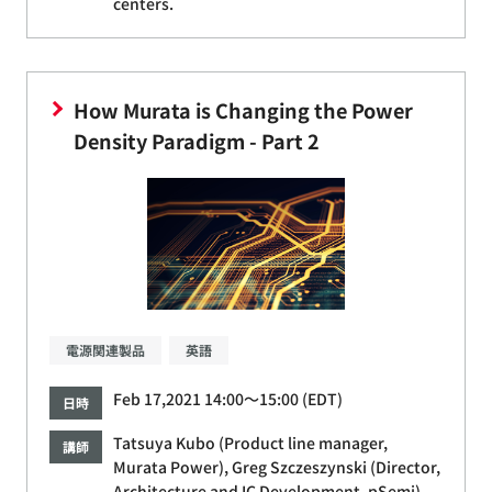
centers.
How Murata is Changing the Power
Density Paradigm - Part 2
電源関連製品
英語
Feb 17,2021 14:00～15:00 (EDT)
日時
Tatsuya Kubo (Product line manager,
講師
Murata Power), Greg Szczeszynski (Director,
Architecture and IC Development, pSemi)