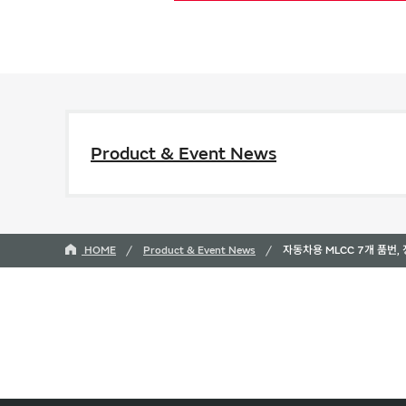
Product & Event News
HOME
Product & Event News
자동차용 MLCC 7개 품번,