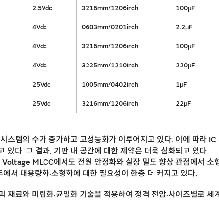
2.5Vdc
3216mm/1206inch
100μF
4Vdc
0603mm/0201inch
2.2μF
4Vdc
3216mm/1206inch
100μF
4Vdc
3225mm/1210inch
220μF
25Vdc
1005mm/0402inch
1μF
25Vdc
3216mm/1206inch
22μF
템의 수가 증가하고 고성능화가 이루어지고 있다. 이에 따라 IC 주변에서
 있다. 그 결과, 기판 내 공간에 대한 제약은 더욱 심화되고 있다.
d Voltage MLCC에서도 전원 안정화와 실장 밀도 향상 관점에서
모두에서 대용량화·소형화에 대한 필요성이 한층 더 커지고 있다.
 재료와 미립화·균일화 기술을 적용하여 정격 전압·사이즈별로 세계 