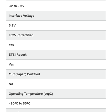
3V to 3.6V
Interface Voltage
3.3V
FCC/IC Certified
Yes
ETSI Report
Yes
MIC (Japan) Certified
No
Operating Temperature (degC)
−30°C to 85°C