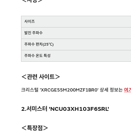
＜사양＞
사이즈
발진 주파수
주파수 편차(25℃)
주파수 온도 특성
＜관련 사이트＞
크리스털 'XRCGE55M200MZF1BR0' 상세 정보는
여
2.서미스터 'NCU03XH103F6SRL'
＜특장점＞