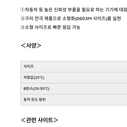
①자동차 등 높은 신뢰성 부품을 필요로 하는 기기에 대
②구리 전극 제품으로 소형화(0603M 사이즈)를 실현
③소형 사이즈로 빠른 응답 가능
＜사양＞
사이즈
저항값(25℃)
B정수(25/50℃)
동작 온도 범위
＜관련 사이트＞