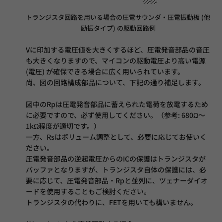
トランジスタ回路を用いる場合の圧電サウンダ・圧電振動板 (他
励振タイプ) の駆動回路例
Vに印加する電圧値を大きくするほど、圧電発音部品の音圧
も大きくなりますので、マイコンの駆動電圧より高い電源
(電圧) が確保できる場合に広く用いられています。
尚、図の回路構成部品について、下記の通り補足します。
図中のRpは圧電発音部品に蓄えられた電荷を放電するため
に必要ですので、必ず使用してください。（参考: 680Ω～
1kΩ程度が適切です。）
一方、Rsはボリューム調整として、必要に応じてお使いく
ださい。
圧電発音部品の逆起電圧からのICの保護はトランジスタが
バッファとなりますが、トランジスタ自体の保護には、必
要に応じて、圧電発音部品・Rpと並列に、ツェナーダイオ
ードを使用することもご検討ください。
トランジスタの代わりに、FETを用いても構いません。