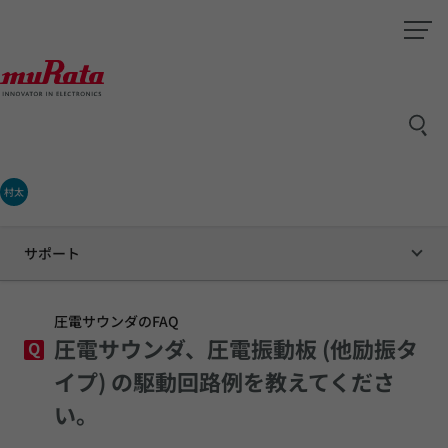
村太
サポート
圧電サウンダのFAQ
圧電サウンダ、圧電振動板 (他励振タ
Q
イプ) の駆動回路例を教えてくださ
い。