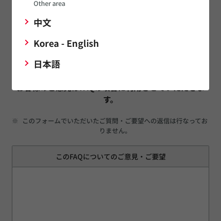
Other area
中文
はい
いいえ
Korea - English
日本語
宜しければこのFAQについてのご意見・ご要望をお聞か
せください。
お客様のご意見はFAQの改善に利用させていただきま
す。
※
このフォームでいただいたご質問・ご要望への返信は行なってお
りません。
このFAQについてのご意見・ご要望