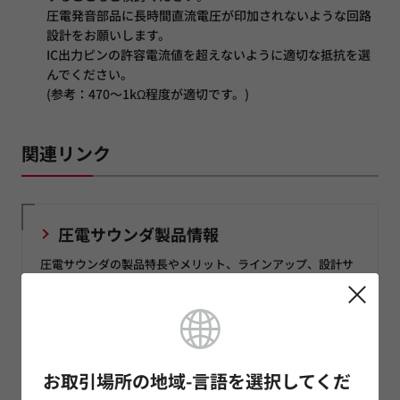
圧電発音部品に長時間直流電圧が印加されないような回路
設計をお願いします。
IC出力ピンの許容電流値を超えないように適切な抵抗を選
んでください。
(参考：470～1kΩ程度が適切です。)
関連リンク
圧電サウンダ製品情報
圧電サウンダの製品特長やメリット、ラインアップ、設計サ
ポート情報をご覧いただけます。
圧電サウンダ製品検索
お取引場所の地域-言語を選択してくだ
圧電サウンダの品番検索や、品番ごとの形状、スペックなど