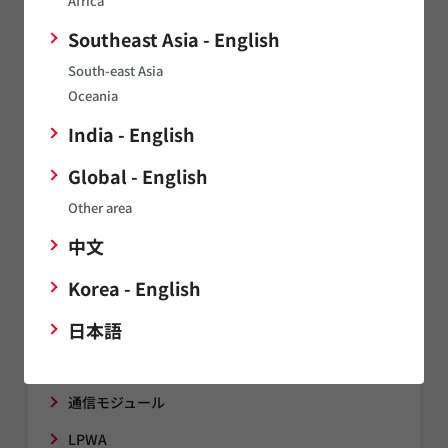
Africa
サポート
FAQ
Southeast Asia - English
コンデンサ（キャパシタ）
South-east Asia
Oceania
インダクタ（コイル）
India - English
ノイズ対策部品/EMI除去フィルタ/TVSダイオード
サーミスタ
Global - English
センサ
Other area
中文
タイミングデバイス
Korea - English
発音部品
日本語
電源関連製品
マイクロメカトロ
通信モジュール
LPWA