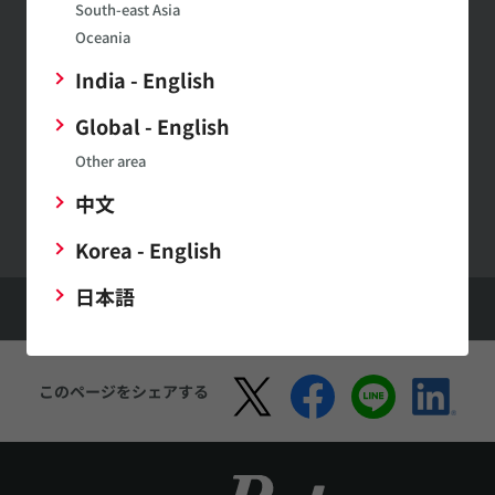
South-east Asia
Oceania
お問い合わせ
India - English
お問い合わせはこちら
Global - English
Other area
村田製作所ウェブサイトへのご意見・ご要望
中文
Korea - English
日本語
HOME
サポート
FAQ
イオナイザモジュール/オゾナイザモジュールに関するよくあるご質問
このページをシェアする