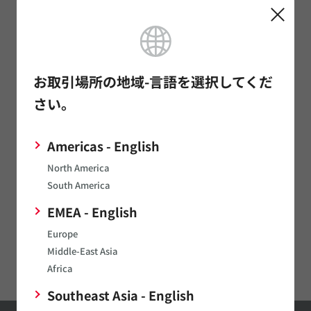
サーミスタ
センサ
タイミングデバイス
お取引場所の地域-言語を選択してくだ
発音部品
さい。
電源関連製品
Americas - English
マイクロメカトロ
North America
通信モジュール
South America
LPWA
EMEA - English
イオナイザモジュール/オゾナイザモジュール
Europe
Middle-East Asia
Digital Panel Meters
Africa
Southeast Asia - English