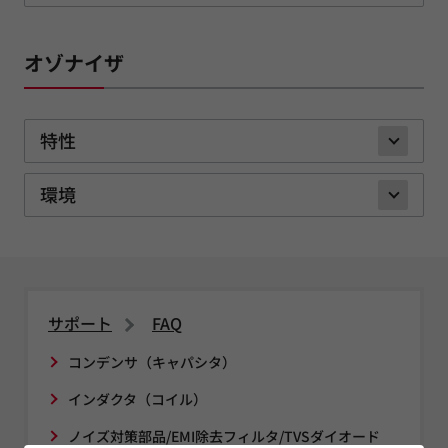
オゾナイザ
特性
環境
サポート
FAQ
コンデンサ（キャパシタ）
インダクタ（コイル）
ノイズ対策部品/EMI除去フィルタ/TVSダイオード