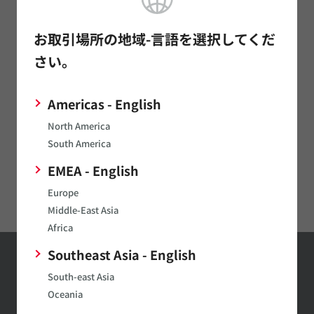
発音部品
お取引場所の地域-言語を選択してくだ
電源関連製品
さい。
マイクロメカトロ
Americas - English
通信モジュール
North America
LPWA
South America
イオナイザモジュール/オゾナイザモジュール
EMEA - English
Digital Panel Meters
Europe
Middle-East Asia
Africa
Southeast Asia - English
お問い合わせ
South-east Asia
Oceania
お問い合わせはこちら