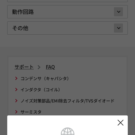
動作回路
その他
サポート
FAQ
コンデンサ（キャパシタ）
インダクタ（コイル）
ノイズ対策部品/EMI除去フィルタ/TVSダイオード
サーミスタ
センサ
タイミングデバイス