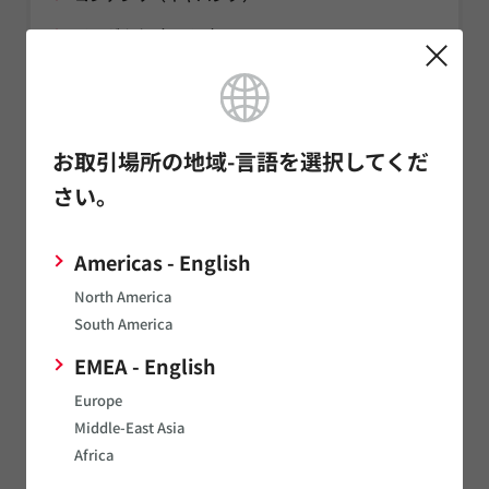
インダクタ（コイル）
ノイズ対策部品/EMI除去フィルタ/TVSダイオード
サーミスタ
お取引場所の地域-言語を選択してくだ
センサ
さい。
タイミングデバイス
発音部品
Americas - English
電源関連製品
North America
マイクロメカトロ
South America
通信モジュール
EMEA - English
Europe
LPWA
Middle-East Asia
イオナイザモジュール/オゾナイザモジュール
Africa