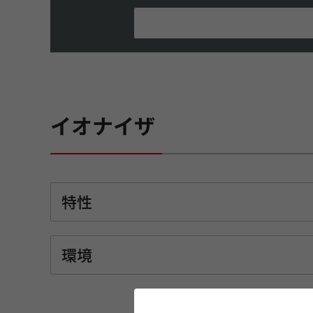
イオナイザ
特性
環境