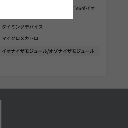
ノイズ対策部品/EMI除去フィルタ/TVSダイオ
ード
タイミングデバイス
マイクロメカトロ
イオナイザモジュール/オゾナイザモジュール