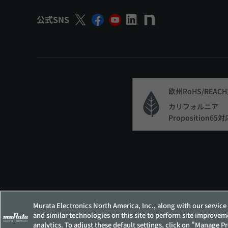
公式SNS
欧州RoHS/REAC
カリフォルニア
Proposition65対
サイトポリシー
ソーシャルメディアポリシー
個
Murata Electronics North America, Inc., along with our service 
and similar technologies on this site to perform site improvem
analytics. To adjust these default settings, click on "Manage P