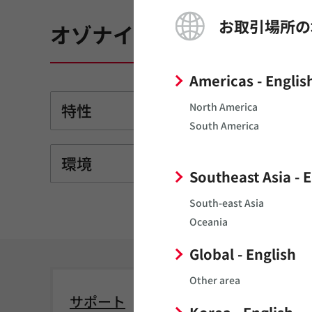
お取引場所の
オゾナイザ
Americas - Englis
特性
North America
South America
環境
Southeast Asia - 
South-east Asia
Oceania
Global - English
Other area
サポート
FAQ