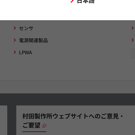
日本語
インダクタ（コイル）
センサ
電源関連製品
LPWA
村田製作所ウェブサイトへのご意見・
ご要望