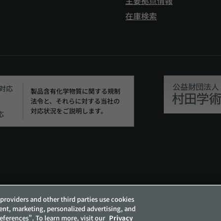
主要拠点情報
在庫検索
H対応
製品含有化学物質に関する規制
法令と、それらに対する当社の
対応状況をご説明します。
応
人情報保護方針
お客様の個人情報の取り扱いについて
他
providers and other third parties use cookies
ent, marketing, personalized advertising, and
references". To learn more, visit our
Privacy