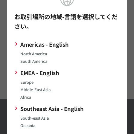
発音部品
お取引場所の地域-言語を選択してくだ
電源関連製品
さい。
マイクロメカトロ
Americas - English
通信モジュール
North America
LPWA
South America
イオナイザモジュール/オゾナイザモジュール
EMEA - English
Digital Panel Meters
Europe
Middle-East Asia
Africa
Southeast Asia - English
お問い合わせ
South-east Asia
Oceania
お問い合わせはこちら