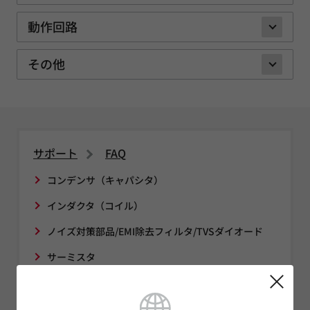
動作回路
その他
サポート
FAQ
コンデンサ（キャパシタ）
インダクタ（コイル）
ノイズ対策部品/EMI除去フィルタ/TVSダイオード
サーミスタ
センサ
タイミングデバイス