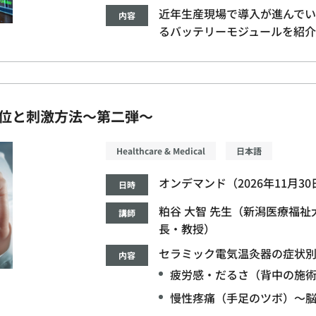
近年生産現場で導入が進んでい
内容
るバッテリーモジュールを紹介
位と刺激方法～第二弾～
Healthcare & Medical
日本語
オンデマンド（2026年11月3
日時
粕谷 大智 先生（新潟医療福祉
講師
長・教授）
セラミック電気温灸器の症状
内容
疲労感・だるさ（背中の施
慢性疼痛（手足のツボ）～