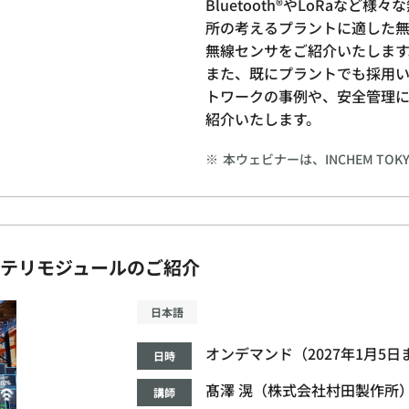
Bluetooth®やLoRaな
所の考えるプラントに適した
無線センサをご紹介いたします
また、既にプラントでも採用
トワークの事例や、安全管理
紹介いたします。
※
本ウェビナーは、INCHEM TO
4Vバッテリモジュールのご紹介
日本語
オンデマンド（2027年1月5
日時
髙澤 滉（株式会社村田製作所
講師