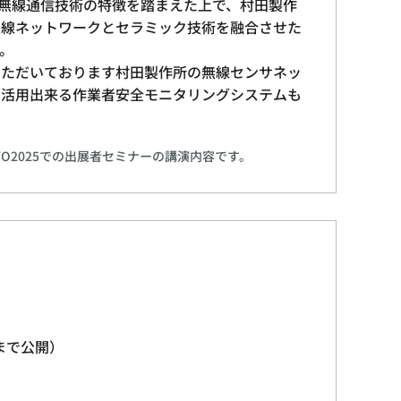
ど様々な無線通信技術の特徴を踏まえた上で、村田製作
無線ネットワークとセラミック技術を融合させた
。
いただいております村田製作所の無線センサネッ
に活用出来る作業者安全モニタリングシステムも
KYO2025での出展者セミナーの講演内容です。
日まで公開）
）