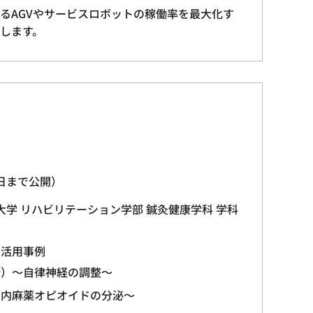
るAGVやサービスロボットの稼働率を最大化す
します。
0日まで公開）
大学 リハビリテーション学部 鍼灸健康学科 学科
別活用事例
術）～自律神経の調整～
脳内麻薬オピオイドの分泌～