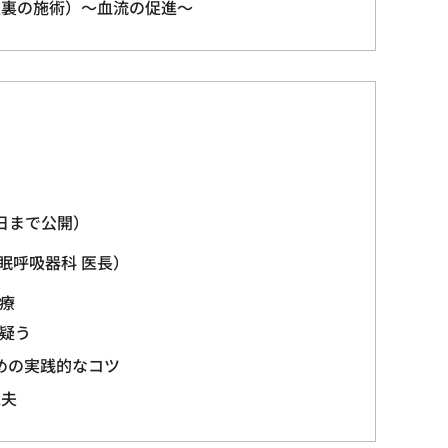
足裏の施術）～血流の促進～
0日まで公開）
睡眠呼吸器科 医長）
診療
を疑う
ための実践的なコツ
工夫