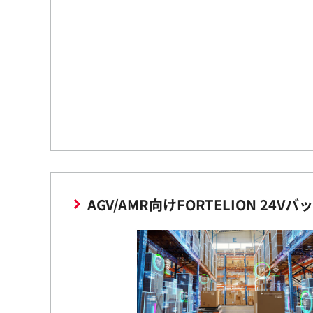
AGV/AMR向けFORTELION 2