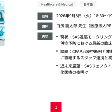
Healthcare & Medical
日本語
2026年9月8日（火）18:30～19
日時
白濱 龍太郎 先生（医療法人R
講師
現状：SAS遠隔モニタリン
内容
併症予防における最新の臨
課題：CPAP治療中断例と
に直結するスタッフ連携と
近未来展望：SASフェノタイ
化医療の夜明け
1