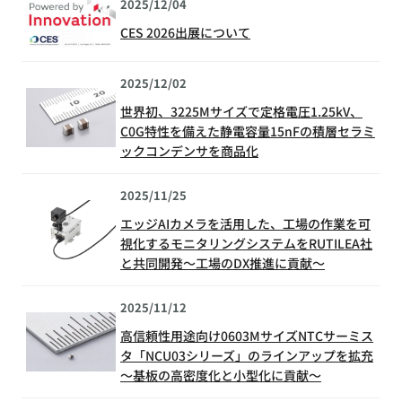
2025/12/04
CES 2026出展について
2025/12/02
世界初、3225Mサイズで定格電圧1.25kV、
C0G特性を備えた静電容量15nFの積層セラミ
ックコンデンサを商品化
2025/11/25
エッジAIカメラを活用した、工場の作業を可
視化するモニタリングシステムをRUTILEA社
と共同開発～工場のDX推進に貢献～
2025/11/12
高信頼性用途向け0603MサイズNTCサーミス
タ「NCU03シリーズ」のラインアップを拡充
～基板の高密度化と小型化に貢献～