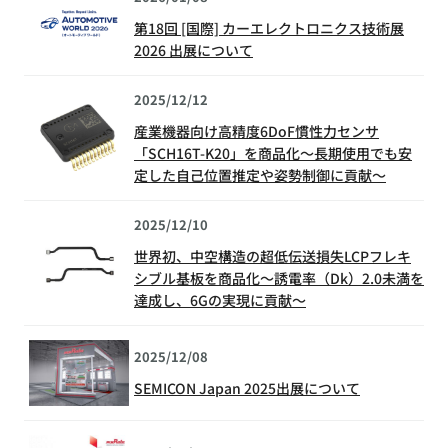
第18回 [国際] カーエレクトロニクス技術展
2026 出展について
2025/12/12
産業機器向け高精度6DoF慣性力センサ
「SCH16T-K20」を商品化～長期使用でも安
定した自己位置推定や姿勢制御に貢献～
2025/12/10
世界初、中空構造の超低伝送損失LCPフレキ
シブル基板を商品化～誘電率（Dk）2.0未満を
達成し、6Gの実現に貢献～
2025/12/08
SEMICON Japan 2025出展について