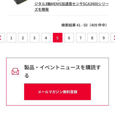
ジタル3軸MEMS加速度センサSCA3400シリー
ズを開発
検索結果 41 - 50（409 件中）
1
2
3
4
5
6
7
8
9
製品・イベントニュースを購読す
る
メールマガジン無料登録