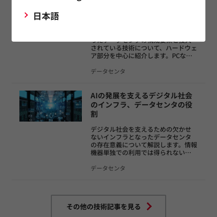
ーカスして、データセンタの情報処理
ど、データセンタを構成する多
システムの機能について解説します。
日本語
様な要素技術
デジタル社会を支えるインフラとな
ったデータセンタの構成要素と投入
されている技術について、ハードウェ
ア部分を中心に紹介します。PCなど
個人が利用する情報機器との設計思
想の違いを明確にし、不特定多数の
データセンタ
ユーザーが多様なタスクを実行でき
るよう、24時間365日連続稼働させる
ための信頼性を担保する技術につい
AIの発展を支えるデジタル社会
て解説します。
のインフラ、データセンタの役
割
デジタル社会を支えるための欠かせ
ないインフラとなったデータセンタ
の存在意義について解説します。情報
機器単独での利用では得られないメ
リットを明確にするとともに、DXを
推し進める社会を支える役割につい
データセンタ
ても紹介します。加えて、さらなる進
化に向けた課題についても触れます。
その他の技術記事を見る