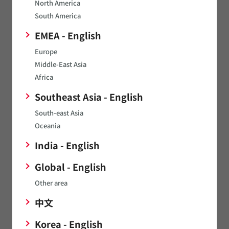
North America
South America
消費電力の増大でグリーン化が
必須に、持続可能なデータセン
EMEA - English
タの実現技術
Europe
データセンタには、さらなる処理能
Middle-East Asia
力の向上が求められています。その一
方で、データセンタの処理能力の向上
Africa
は、消費電力の削減技術の導入と効
果的な発熱対策抜きでは実現できな
Southeast Asia - English
くなりつつあります。この記事では、
データセンタ
最新のデータセンタに導入されてい
South-east Asia
る低消費電力化技術と効果的放熱技
術について解説します。
汎用から専用へ、処理機能の多
Oceania
様化が進むこれからのデータセ
India - English
ンタの姿
データセンタは、年々、より広範な
Global - English
用途で活用されつつあります。そし
て、データセンタに導入される情報処
Other area
理システムに求められる機能は、こ
うした利用状況の変化に合わせて、求
中文
められる演算処理の質が変貌し、処
データセンタ
理を担うプロセッサの役割が細分化
してきています。この記事では、情報
Korea - English
処理の頭脳であるプロセッサにフォ
半導体・ネットワーク・冷却な