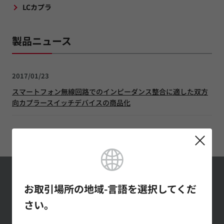
LCカプラ
製品ニュース
2017/01/23
スマートフォン無線回路でのインピーダンス整合に適した双方
向カプラースイッチデバイスの商品化
カプラの製品ニュース一覧
村田製作所メール
お取引場所の地域-言語を選択してくだ
マガジンの登録
さい。
最新の製品情報やイベントの紹介