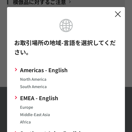
模倣品に対するご注意
製品ニュース
お取引場所の地域-言語を選択してくだ
2015/12/15
さい。
「my Murata®」にLC Filter Site（英語）を公開
Americas - English
フィルタの製品ニュース一覧
North America
South America
EMEA - English
村田製作所メール
Europe
マガジンの登録
Middle-East Asia
Africa
最新の製品情報やイベントの紹介
など幅広い情報を月1～２回お届