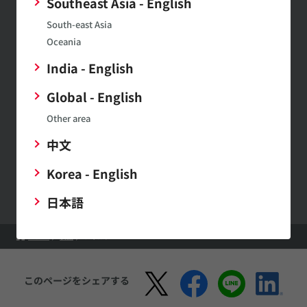
Southeast Asia - English
けします。
South-east Asia
Oceania
India - English
SimSurfing
Global - English
ムラタ製品の特性表示や特性データのダウンロードがで
きます。
Other area
中文
村田製作所ウェブサイトへのご意見・ご要望
Korea - English
日本語
HOME
製品
フィルタ
このページをシェアする