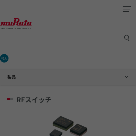
村太
製品
RFスイッチ